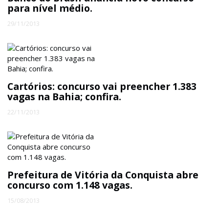
para nível médio.
ECONOMIA
29/11/2013
EDUCAÇÃO
ESPECIAL
Cartórios: concurso vai preencher 1.383
vagas na Bahia; confira.
ESPORTE
22/11/2013
Prefeitura de Vitória da Conquista abre
concurso com 1.148 vagas.
15/08/2013