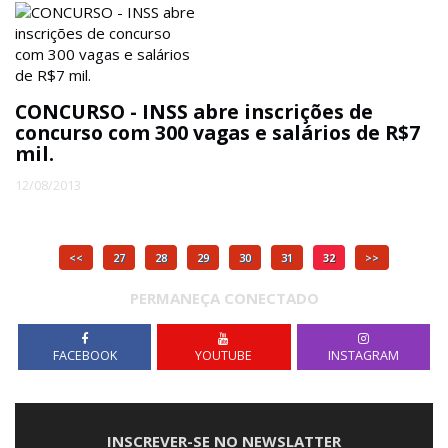
CONCURSO - INSS abre inscrições de
concurso com 300 vagas e salários de R$7
mil.
12/08/2013
<<
27
28
29
30
31
32
>>
PERMANEÇA CONECTADO
FACEBOOK
YOUTUBE
INSTAGRAM
INSCREVER-SE NO NEWSLATTER