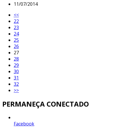
11/07/2014
<<
22
23
24
25
26
27
28
29
30
31
32
>>
PERMANEÇA CONECTADO
Facebook