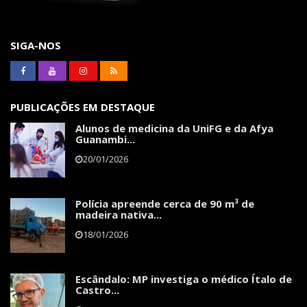
SIGA-NOS
PUBLICAÇÕES EM DESTAQUE
Alunos de medicina da UniFG e da Afya
Guanambi...
20/01/2026
Polícia apreende cerca de 90 m³ de
madeira nativa...
18/01/2026
Escândalo: MP investiga o médico Ítalo de
Castro...