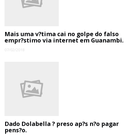
ECONOMIA
EDUCAÇÃO
Mais uma v?tima cai no golpe do falso
empr?stimo via internet em Guanambi.
ESPECIAL
07/02/2018
ESPORTE
Dado Dolabella ? preso ap?s n?o pagar
pens?o.