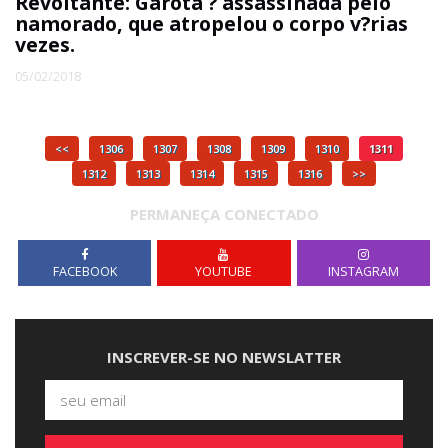
Revoltante: Garota ? assassinada pelo
namorado, que atropelou o corpo v?rias
vezes.
05/02/2018
<<
1306
1307
1308
1309
1310
1311
1312
1313
1314
1315
1316
>>
PERMANEÇA CONECTADO
FACEBOOK
YOUTUBE
INSTAGRAM
INSCREVER-SE NO NEWSLATTER