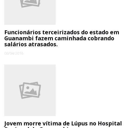
ECONOMIA
EDUCAÇÃO
Funcionários terceirizados do estado em
Guanambi fazem caminhada cobrando
salários atrasados.
ESPECIAL
06/04/2016
ESPORTE
Jovem morre vítima de Lúpus no Hospital