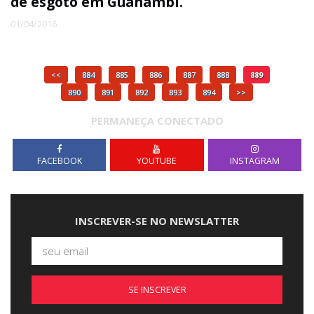
de esgoto em Guanambi.
01/04/2016
<<
884
885
886
887
888
889
890
891
892
893
894
>>
PERMANEÇA CONECTADO
FACEBOOK
YOUTUBE
INSTAGRAM
INSCREVER-SE NO NEWSLATTER
SE INSCREVER