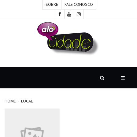
SOBRE
FALE CONOSCO
HOME
CONCURSOS
CULTURA
DESTAQUE
HOME
LOCAL
DIVERSOS