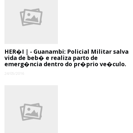
HER�I | - Guanambi: Policial Militar salva
vida de beb� e realiza parto de
emerg�ncia dentro do pr�prio ve�culo.
24/05/2016