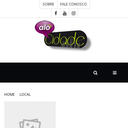
SOBRE
FALE CONOSCO
HOME
CONCURSOS
CULTURA
DESTAQUE
HOME
LOCAL
DIVERSOS