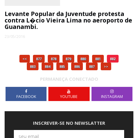
Levante Popular da Juventude protesta
contra L�cio Vieira Lima no aeroporto de
Guanambi.
23/05/2016
<<
877
878
879
880
881
882
883
884
885
886
887
>>
PERMANEÇA CONECTADO
FACEBOOK
YOUTUBE
INSTAGRAM
INSCREVER-SE NO NEWSLATTER