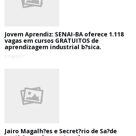
ECONOMIA
EDUCAÇÃO
Jovem Aprendiz: SENAI-BA oferece 1.118
vagas em cursos GRATUITOS de
aprendizagem industrial b?sica.
ESPECIAL
27/04/2017
ESPORTE
Jairo Magalh?es e Secret?rio de Sa?de