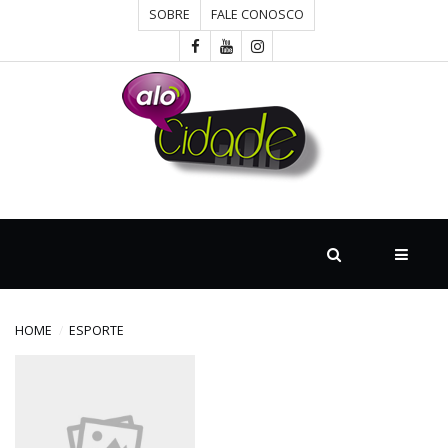
SOBRE
FALE CONOSCO
HOME
CONCURSOS
CULTURA
DESTAQUE
HOME
ESPORTE
DIVERSOS