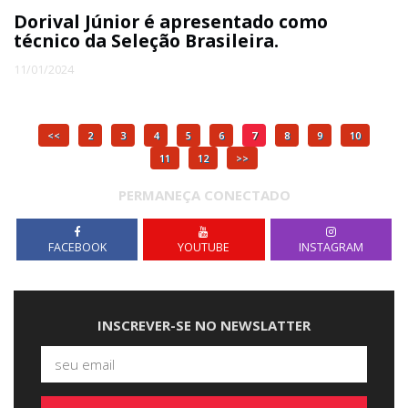
Dorival Júnior é apresentado como
técnico da Seleção Brasileira.
11/01/2024
<<
2
3
4
5
6
7
8
9
10
11
12
>>
PERMANEÇA CONECTADO
FACEBOOK
YOUTUBE
INSTAGRAM
INSCREVER-SE NO NEWSLATTER