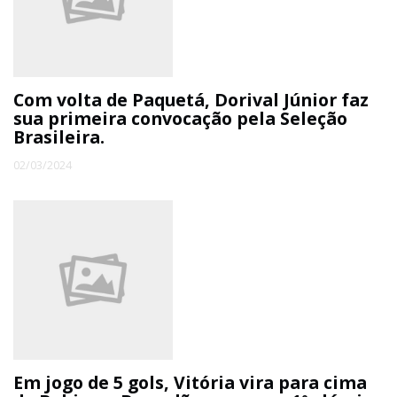
ECONOMIA
EDUCAÇÃO
Com volta de Paquetá, Dorival Júnior faz
sua primeira convocação pela Seleção
Brasileira.
ESPECIAL
02/03/2024
ESPORTE
Em jogo de 5 gols, Vitória vira para cima