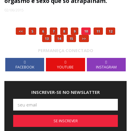
orgasmo e sexo que só atrapalham.
02/06/2015
<<
5
6
7
8
9
10
11
12
13
14
15
>>
PERMANEÇA CONECTADO
FACEBOOK
YOUTUBE
INSTAGRAM
INSCREVER-SE NO NEWSLATTER
SE INSCREVER