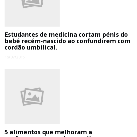
ECONOMIA
EDUCAÇÃO
Estudantes de medicina cortam pénis do
bebé recém-nascido ao confundirem com
cordão umbilical.
ESPECIAL
16/07/2015
ESPORTE
5 alimentos que melhoram a