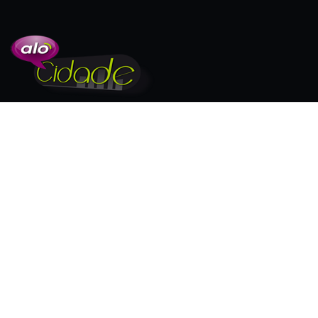
SIGA-NOS
PUBLICAÇÕES EM DESTAQUE
Alunos de medicina da UniFG e da Afya
Guanambi...
20/01/2026
Polícia apreende cerca de 90 m³ de
madeira nativa...