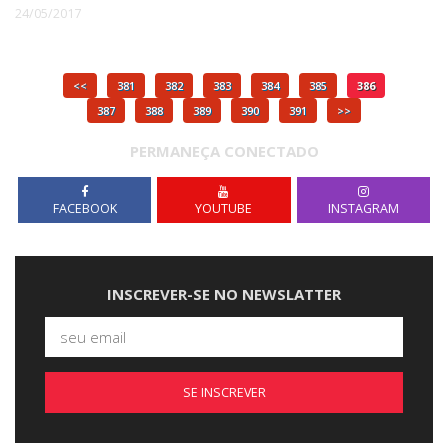
24/05/2017
<<
381
382
383
384
385
386
387
388
389
390
391
>>
PERMANEÇA CONECTADO
FACEBOOK
YOUTUBE
INSTAGRAM
INSCREVER-SE NO NEWSLATTER
SE INSCREVER