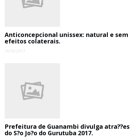
ECONOMIA
EDUCAÇÃO
Anticoncepcional unissex: natural e sem
efeitos colaterais.
ESPECIAL
26/05/2017
ESPORTE
Prefeitura de Guanambi divulga atra??es
do S?o Jo?o do Gurutuba 2017.