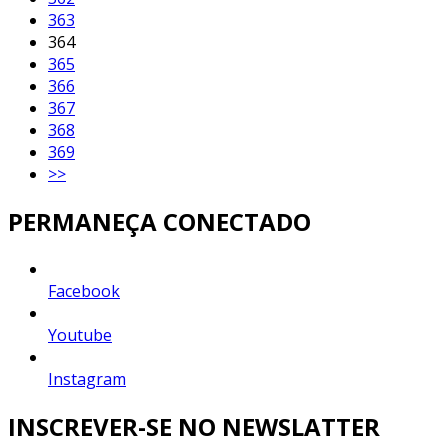
363
364
365
366
367
368
369
>>
PERMANEÇA CONECTADO
Facebook
Youtube
Instagram
INSCREVER-SE NO NEWSLATTER