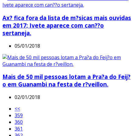
Ax? fica fora da lista de m?sicas mais ouvidas
em 2017; Ivete aparece com can??o
sertaneja.
05/01/2018
Mais de 50 mil pessoas lotam a Pra?a do Feij?
o em Guanambi na festa de r?veillon.
02/01/2018
<<
359
360
361
362