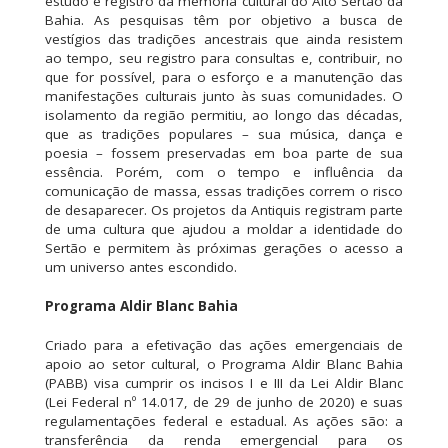
estudo e registro da memória cultural do Alto Sertão da
Bahia. As pesquisas têm por objetivo a busca de
vestígios das tradições ancestrais que ainda resistem
ao tempo, seu registro para consultas e, contribuir, no
que for possível, para o esforço e a manutenção das
manifestações culturais junto às suas comunidades. O
isolamento da região permitiu, ao longo das décadas,
que as tradições populares – sua música, dança e
poesia – fossem preservadas em boa parte de sua
essência. Porém, com o tempo e influência da
comunicação de massa, essas tradições correm o risco
de desaparecer. Os projetos da Antiquis registram parte
de uma cultura que ajudou a moldar a identidade do
Sertão e permitem às próximas gerações o acesso a
um universo antes escondido.
Programa Aldir Blanc Bahia
Criado para a efetivação das ações emergenciais de
apoio ao setor cultural, o Programa Aldir Blanc Bahia
(PABB) visa cumprir os incisos I e III da Lei Aldir Blanc
(Lei Federal nº 14.017, de 29 de junho de 2020) e suas
regulamentações federal e estadual. As ações são: a
transferência da renda emergencial para os