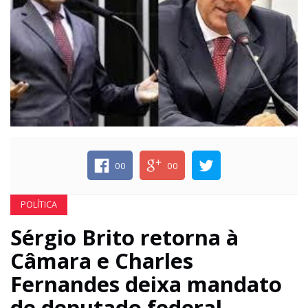
ECONOMIA
EDUCAÇÃO
ESPECIAL
ESPORTE
00
00
POLÍTICA
Sérgio Brito retorna à
Câmara e Charles
Fernandes deixa mandato
de deputado federal.