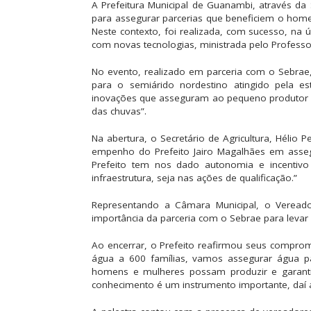
A Prefeitura Municipal de Guanambi, através da 
para assegurar parcerias que beneficiem o home
Neste contexto, foi realizada, com sucesso, na úl
com novas tecnologias, ministrada pelo Professor
No evento, realizado em parceria com o Sebrae, 
para o semiárido nordestino atingido pela es
inovações que asseguram ao pequeno produtor u
das chuvas”.
Na abertura, o Secretário de Agricultura, Hélio 
empenho do Prefeito Jairo Magalhães em asse
Prefeito tem nos dado autonomia e incentivo 
infraestrutura, seja nas ações de qualificação.”
Representando a Câmara Municipal, o Vereador
importância da parceria com o Sebrae para levar 
Ao encerrar, o Prefeito reafirmou seus compromi
água a 600 famílias, vamos assegurar água p
homens e mulheres possam produzir e garantir
conhecimento é um instrumento importante, daí a 