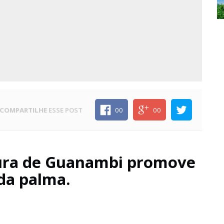
COMPARTILHE
ESSE POST
00
00
tura de Guanambi promove
 da palma.