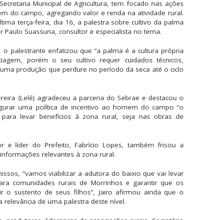
Secretaria Municipal de Agricultura, tem focado nas ações
m do campo, agregando valor e renda na atividade rural.
tima terça-feira, dia 16, a palestra sobre cultivo da palma
 Paulo Suassuna, consultor e especialista no tema.
o palestrante enfatizou que “a palma é a cultura própria
tiagem, porém o seu cultivo requer cuidados técnicos,
ma produção que perdure no período da seca até o ciclo
Pereira (Lelé) agradeceu a parceria do Sebrae e destacou o
gurar uma política de incentivo ao homem do campo “o
para levar benefícios à zona rural, seja nas obras de
 e líder do Prefeito, Fabrício Lopes, também frisou a
informações relevantes à zona rural.
ssos, “vamos viabilizar a adutora do baixio que vai levar
ara comunidades rurais de Morrinhos e garantir que os
 o sustento de seus filhos”, Jairo afirmou ainda que o
relevância de uma palestra deste nível.