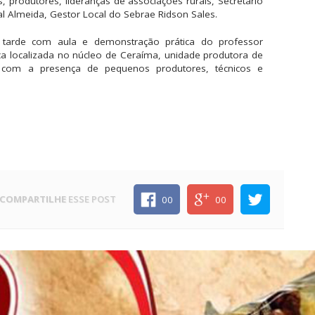
 produtores, lideranças de associações rurais, Secretário
 Almeida, Gestor Local do Sebrae Ridson Sales.
tarde com aula e demonstração prática do professor
ca localizada no núcleo de Ceraíma, unidade produtora de
 com a presença de pequenos produtores, técnicos e
COMPARTILHE
ESSE POST
00
00