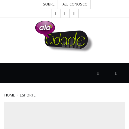
SOBRE
FALE CONOSCO
HOME
CONCURSOS
CULTURA
DESTAQUE
HOME
ESPORTE
DIVERSOS