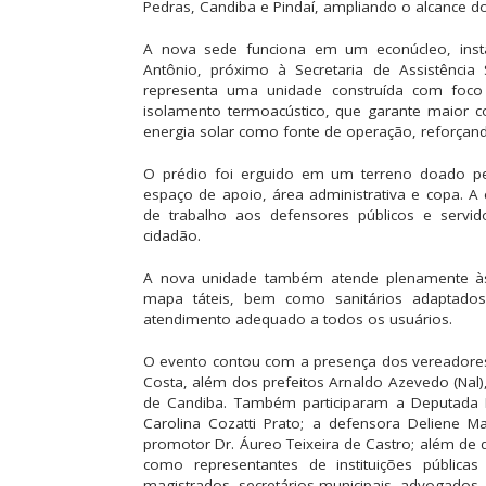
Pedras, Candiba e Pindaí, ampliando o alcance dos
A nova sede funciona em um econúcleo, instal
Antônio, próximo à Secretaria de Assistência 
representa uma unidade construída com foco 
isolamento termoacústico, que garante maior c
energia solar como fonte de operação, reforçand
O prédio foi erguido em um terreno doado pe
espaço de apoio, área administrativa e copa. A 
de trabalho aos defensores públicos e servi
cidadão.
A nova unidade também atende plenamente às 
mapa táteis, bem como sanitários adaptados 
atendimento adequado a todos os usuários.
O evento contou com a presença dos vereadores
Costa, além dos prefeitos Arnaldo Azevedo (Nal),
de Candiba. Também participaram a Deputada E
Carolina Cozatti Prato; a defensora Deliene Ma
promotor Dr. Áureo Teixeira de Castro; além de d
como representantes de instituições públicas
magistrados, secretários municipais, advogados, 