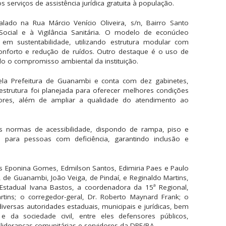
 serviços de assistência jurídica gratuita à população.
ado na Rua Márcio Venício Oliveira, s/n, Bairro Santo
Social e à Vigilância Sanitária. O modelo de econúcleo
em sustentabilidade, utilizando estrutura modular com
onforto e redução de ruídos. Outro destaque é o uso de
o o compromisso ambiental da instituição.
la Prefeitura de Guanambi e conta com dez gabinetes,
estrutura foi planejada para oferecer melhores condições
dores, além de ampliar a qualidade do atendimento ao
normas de acessibilidade, dispondo de rampa, piso e
para pessoas com deficiência, garantindo inclusão e
 Eponina Gomes, Edmilson Santos, Edimiria Paes e Paulo
 de Guanambi, João Veiga, de Pindaí, e Reginaldo Martins,
stadual Ivana Bastos, a coordenadora da 15ª Regional,
rtins; o corregedor-geral, Dr. Roberto Maynard Frank; o
iversas autoridades estaduais, municipais e jurídicas, bem
 e da sociedade civil, entre eles defensores públicos,
lideranças comunitárias e servidores da DPE/BA.--