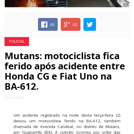
ECONOMIA
00
00
EDUCAÇÃO
POLICIAL
ESPECIAL
Mutans: motociclista fica
ferido após acidente entre
ESPORTE
Honda CG e Fiat Uno na
BA-612.
03/12/2025
Um acidente registrado na noite desta terça-feira (2)
deixou um motociclista ferido na BA-612, também
chamada de Avenida Candeal, no distrito de Mutans,
em Guanambi (BA). A colisão ocorreu por volta das