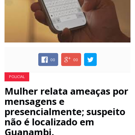
ECONOMIA
EDUCAÇÃO
ESPECIAL
00
00
ESPORTE
POLICIAL
Mulher relata ameaças por
mensagens e
presencialmente; suspeito
não é localizado em
Guanambi.