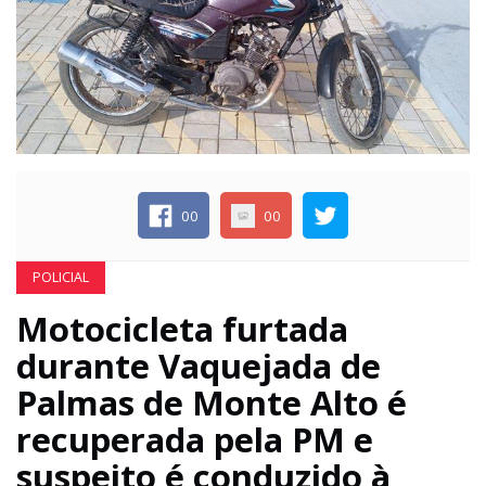
ECONOMIA
EDUCAÇÃO
ESPECIAL
00
00
ESPORTE
POLICIAL
Motocicleta furtada
durante Vaquejada de
Palmas de Monte Alto é
recuperada pela PM e
suspeito é conduzido à