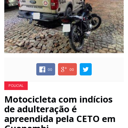
ECONOMIA
EDUCAÇÃO
ESPECIAL
ESPORTE
00
00
POLICIAL
Motocicleta com indícios
de adulteração é
apreendida pela CETO em