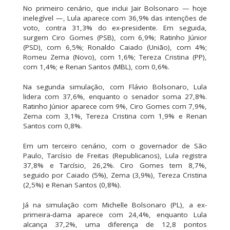
No primeiro cenário, que inclui Jair Bolsonaro — hoje
inelegível —, Lula aparece com 36,9% das intenções de
voto, contra 31,3% do ex-presidente. Em seguida,
surgem Ciro Gomes (PSB), com 6,9%; Ratinho Júnior
(PSD), com 6,5%; Ronaldo Caiado (União), com 4%;
Romeu Zema (Novo), com 1,6%; Tereza Cristina (PP),
com 1,4%; e Renan Santos (MBL), com 0,6%.
Na segunda simulação, com Flávio Bolsonaro, Lula
lidera com 37,6%, enquanto o senador soma 27,8%.
Ratinho Júnior aparece com 9%, Ciro Gomes com 7,9%,
Zema com 3,1%, Tereza Cristina com 1,9% e Renan
Santos com 0,8%.
Em um terceiro cenário, com o governador de São
Paulo, Tarcísio de Freitas (Republicanos), Lula registra
37,8% e Tarcísio, 26,2%. Ciro Gomes tem 8,7%,
seguido por Caiado (5%), Zema (3,9%), Tereza Cristina
(2,5%) e Renan Santos (0,8%).
Já na simulação com Michelle Bolsonaro (PL), a ex-
primeira-dama aparece com 24,4%, enquanto Lula
alcança 37,2%, uma diferença de 12,8 pontos