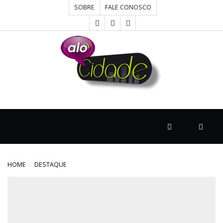
SOBRE
FALE CONOSCO
HOME
CONCURSOS
CULTURA
DESTAQUE
HOME
DESTAQUE
DIVERSOS