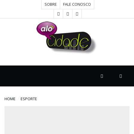
SOBRE
FALE CONOSCO
HOME
CONCURSOS
CULTURA
DESTAQUE
HOME
ESPORTE
DIVERSOS