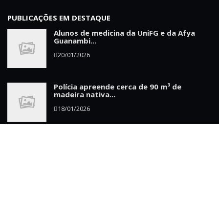
PUBLICAÇÕES EM DESTAQUE
Alunos de medicina da UniFG e da Afya
Guanambi...
20/01/2026
Polícia apreende cerca de 90 m³ de
madeira nativa...
18/01/2026
Escândalo: MP investiga o médico Ítalo de
Castro...
01/03/2026
INSCREVER-SE NO NEWSLATTER