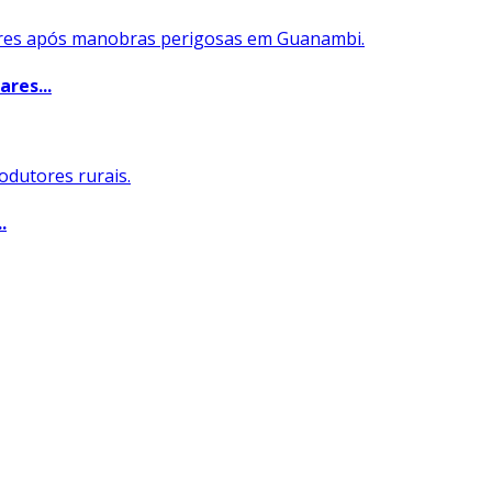
res...
.