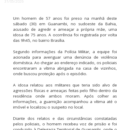
31/05/2026
Um homem de 57 anos foi preso na manhã deste
sábado (30) em Guanambi, no sudoeste da Bahia,
acusado de agredir e ameaçar a própria mãe, uma
idosa de 75 anos. A ocorrência foi registrada por volta
das 9h45, no bairro Brasília.
Segundo informações da Polícia Militar, a equipe foi
acionada para averiguar uma denúncia de violência
doméstica. Ao chegar ao endereço indicado, os policiais
encontraram a vítima abrigada na casa de vizinhos,
onde buscou proteção após o episódio.
A idosa relatou aos militares que teria sido alvo de
agressões físicas e ameaças feitas pelo filho dentro da
residência onde ambos moram. Após colher as
informações, a guarnição acompanhou a vítima até o
imóvel e localizou o suspeito no local.
Diante dos relatos e das circunstâncias constatadas
pelos policiais, o homem recebeu voz de prisão e foi
conduzido à Delegacia Territorial de Guanambi, onde o