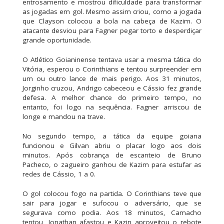
entrosamento e mostrou dificuldade para transformar
as jogadas em gol. Mesmo assim criou, como a jogada
que Clayson colocou a bola na cabeça de Kazim. O
atacante desviou para Fagner pegar torto e desperdiçar
grande oportunidade.
O Atlético Goianinense tentava usar a mesma tática do
Vitória, esperou o Corinthians e tentou surpreender em
um ou outro lance de mais perigo. Aos 31 minutos,
Jorginho cruzou, Andrigo cabeceou e Cássio fez grande
defesa. A melhor chance do primeiro tempo, no
entanto, foi logo na sequência. Fagner arriscou de
longe e mandou na trave.
No segundo tempo, a tática da equipe goiana
funcionou e Gilvan abriu o placar logo aos dois
minutos. Após cobrança de escanteio de Bruno
Pacheco, o zagueiro ganhou de Kazim para estufar as
redes de Cássio, 1 a 0.
O gol colocou fogo na partida. O Corinthians teve que
sair para jogar e sufocou o adversário, que se
segurava como podia. Aos 18 minutos, Camacho
tentou, Jonathan afastou e Kazin aproveitou o rebote