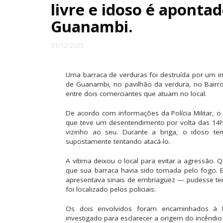
livre e idoso é apont
Guanambi.
01/12/2025
Uma barraca de verduras foi destruída por um in
de Guanambi, no pavilhão da verdura, no Bairr
entre dois comerciantes que atuam no local.
De acordo com informações da Polícia Militar, 
que teve um desentendimento por volta das 1
vizinho ao seu. Durante a briga, o idoso t
supostamente tentando atacá-lo.
A vítima deixou o local para evitar a agressão. 
que sua barraca havia sido tomada pelo fogo. 
apresentava sinais de embriaguez — pudesse ter
foi localizado pelos policiais.
Os dois envolvidos foram encaminhados à D
investigado para esclarecer a origem do incêndio